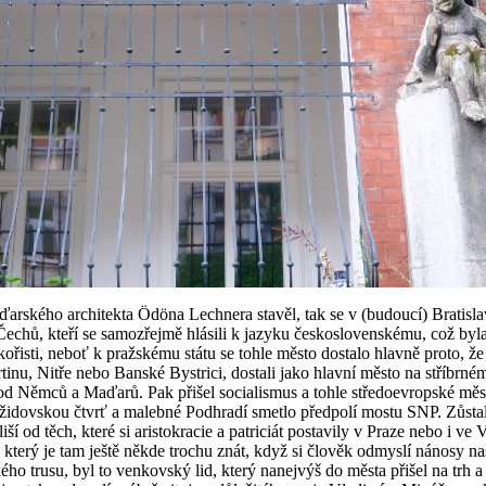
rského architekta Ödöna Lechnera stavěl, tak se v (budoucí) Bratisla
 Čechů, kteří se samozřejmě hlásili k jazyku československému, což byla 
řisti, neboť k pražskému státu se tohle město dostalo hlavně proto, že Č
artinu, Nitře nebo Banské Bystrici, dostali jako hlavní město na stříbrné
 Němců a Maďarů. Pak přišel socialismus a tohle středoevropské město p
židovskou čtvrť a malebné Podhradí smetlo předpolí mostu SNP. Zůstaly
iší od těch, které si aristokracie a patriciát postavily v Praze nebo i 
který je tam ještě někde trochu znát, když si člověk odmyslí nánosy n
o trusu, byl to venkovský lid, který nanejvýš do města přišel na trh a