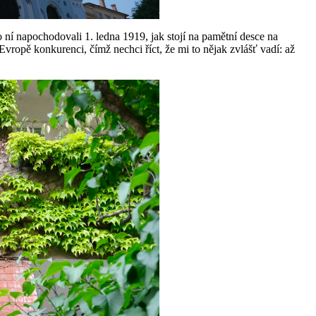
 ní napochodovali 1. ledna 1919, jak stojí na pamětní desce na
vropě konkurenci, čímž nechci říct, že mi to nějak zvlášť vadí: až