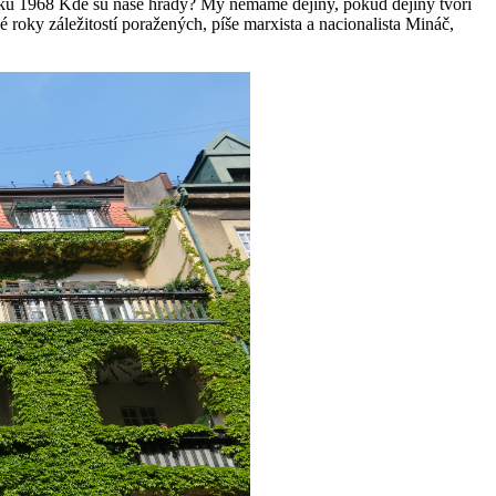
z roku 1968 Kde sú naše hrady? My nemáme dějiny, pokud dějiny tvoří
 roky záležitostí poražených, píše marxista a nacionalista Mináč,