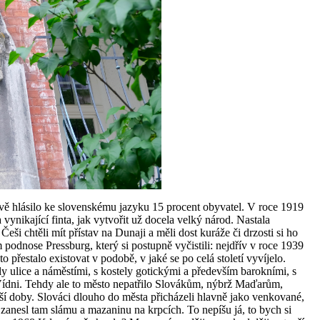
vě hlásilo ke slovenskému jazyku 15 procent obyvatel. V roce 1919
vynikající finta, jak vytvořit už docela velký národ. Nastala
eši chtěli mít přístav na Dunaji a měli dost kuráže či drzosti si ho
m podnose Pressburg, který si postupně vyčistili: nejdřív v roce 1939
řestalo existovat v podobě, v jaké se po celá století vyvíjelo.
 ulice a náměstími, s kostely gotickými a především barokními, s
ve Vídni. Tehdy ale to město nepatřilo Slovákům, nýbrž Maďarům,
aší doby. Slováci dlouho do města přicházeli hlavně jako venkované,
 zanesl tam slámu a mazaninu na krpcích. To nepíšu já, to bych si