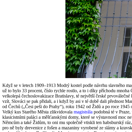
Když se v letech 1909–1913 Modrý kostel podle návrhu slavného maďa
už to bylo 33 procent, číslo rychle rostlo, a to i díky příchodu mnoha
velkolepá čechoslovakizace Bratislavy, té největší české prvoválečné ko
vzít. Slováci se pak přidali, a i když by asi v té době dali přednost M
od Čechů („Česi peši do Prahy“), roku 1942 od Židů a po roce 1945 od
Velký kus Starého Města zlikvidovala
magistrála
podobná té v Praze, 
klasicistními paláci a měšťanskými domy, které se výstavností moc nel
Němcům a také Židům, to oni mu společně vtiskli ten habsburský ráz, 
pro ně byly drevenice z fošen a mazaniny vyrobené ze slámy a kravskéh