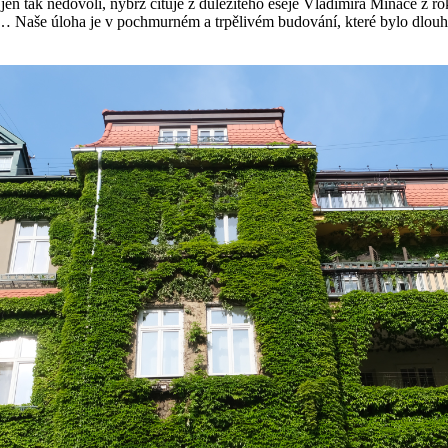
 to jen tak nedovolí, nýbrž cituje z důležitého eseje Vladimíra Mináče 
ilí… Naše úloha je v pochmurném a trpělivém budování, které bylo dlouhé