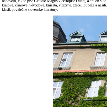
nedovolil, tak to píše Claudio Magris v cestopise Dunaj, a ani on si
králové, císařové, vévodové, knížata, vítězství, zteče, loupeže a nás
klasik poválečné slovenské literatury.