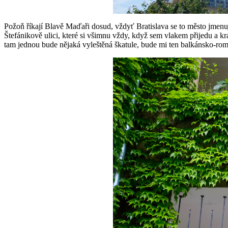
Požoň říkají Blavě Maďaři dosud, vždyť Bratislava se to město jmenuj
Štefánikově ulici, které si všimnu vždy, když sem vlakem přijedu a kr
tam jednou bude nějaká vyleštěná škatule, bude mi ten balkánsko-ro