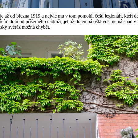
e až od března 1919 a nejvíc mu v tom pomohli čeští legionáři, kteří do
áčím dolů od příšerného nádraží, jehož dojemná ošklivost nemá snad v E
mský svéráz možná chybět.