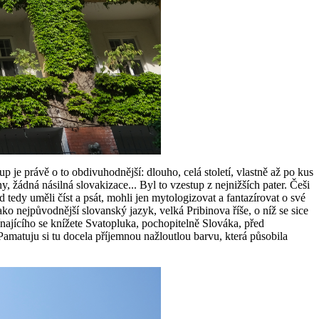
 je právě o to obdivuhodnější: dlouho, celá století, vlastně až po kus
y, žádná násilná slovakizace... Byl to vzestup z nejnižších pater. Češi
 tedy uměli číst a psát, mohli jen mytologizovat a fantazírovat o své
jako nejpůvodnější slovanský jazyk, velká Pribinova říše, o níž se sice
ínajícího se knížete Svatopluka, pochopitelně Slováka, před
amatuju si tu docela příjemnou nažloutlou barvu, která působila
.