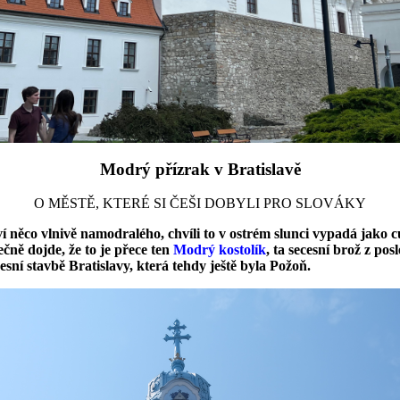
Modrý přízrak v Bratislavě
O MĚSTĚ, KTERÉ SI ČEŠI DOBYLI PRO SLOVÁKY
eví něco vlnivě namodralého, chvíli to v ostrém slunci vypadá jako
ně dojde, že to je přece ten
Modrý kostolík
, ta secesní brož z po
sní stavbě Bratislavy, která tehdy ještě byla Požoň.