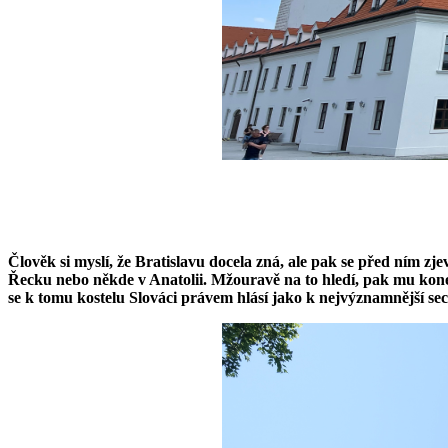
Člověk si myslí, že Bratislavu docela zná, ale pak se před ním zj
Řecku nebo někde v Anatolii. Mžouravě na to hledí, pak mu koneč
se k tomu kostelu Slováci právem hlásí jako k nejvýznamnější sece