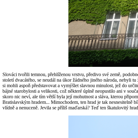
Slováci tvořili temnou, přehlíženou vrstvu, předivo své země, podobné
století dvacátého, se neudál na úkor žádného jiného národa, nebyli tu 
si mohli aspoň představovat a vymýšlet slavnou minulost, jež do určit
bájné starobylosti a velikosti, což některé úplně neopustilo ani v souč
skoro nic neví, ale tím větší byla její mohutnost a sláva, kterou při
Bratislavským hradem... Mimochodem, ten hrad je tak nesnesitelně bíl
vlídně a nenuceně. Jevila se příliš maďarská? Teď ten škatulovitý h