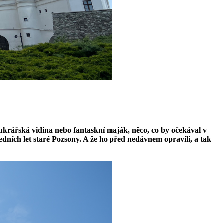
 cukrářská vidina nebo fantaskní maják, něco, co by očekával v
sledních let staré Pozsony. A že ho před nedávnem opravili, a tak