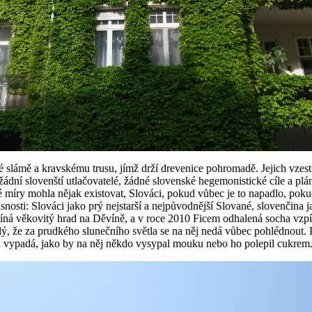
 slámě a kravskému trusu, jímž drží drevenice pohromadě. Jejich vzestup
žádní slovenští utlačovatelé, žádné slovenské hegemonistické cíle a plán
é míry mohla nějak existovat, Slováci, pokud vůbec je to napadlo, pokud
asnosti: Slováci jako prý nejstarší a nejpůvodnější Slované, slovenčina 
pomíná věkovitý hrad na Děvíně, a v roce 2010 Ficem odhalená socha vzp
ý, že za prudkého slunečního světla se na něj nedá vůbec pohlédnout. P
rad vypadá, jako by na něj někdo vysypal mouku nebo ho polepil cukrem