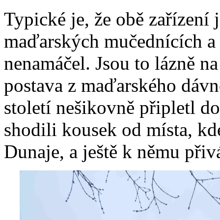
Typické je, že obě zařízen
maďarských mučednících a a
nenamáčel. Jsou to lázně na j
postava z maďarského dávno
století nešikovně připletl d
shodili kousek od místa, kd
Dunaje, a ještě k němu přivá