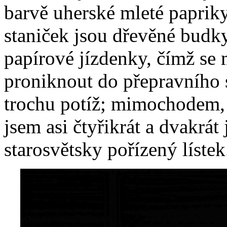
barvě uherské mleté papriky
staniček jsou dřevěné budky
papírové jízdenky, čímž se 
proniknout do přepravního
trochu potíž; mimochodem, r
jsem asi čtyřikrát a dvakrát
starosvětsky pořízený lístek