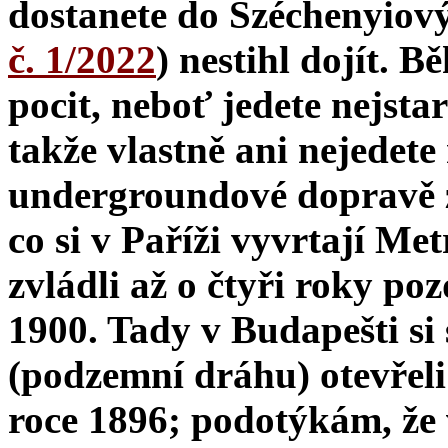
dostanete do Széchenyiový
č. 1/2022
) nestihl dojít. B
pocit, neboť jedete nejsta
takže vlastně ani nejedete
undergroundové dopravě z
co si v Paříži vyvrtají Me
zvládli až o čtyři roky po
1900. Tady v Budapešti si 
(podzemní dráhu) otevřeli 
roce 1896; podotýkám, že