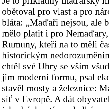
Je to příkladný maďarský mu
obětoval pro vlast a pro náro
bláta: „Maďaři nejsou, ale b
mělo platit i pro Nemaďary,
Rumuny, kteří na to měli ča
historickým nedorozuměním.
chtěl své Uhry se vším všud
jim moderní formu, psal ek
stavěl mosty a železnice: M
síť v Evropě. A dát obyvate