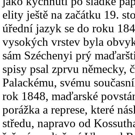
jako kýchnutí po sladké pap
elity ještě na začátku 19. s
úřední jazyk se do roku 1848
vysokých vrstev byla obvyk
sám Széchenyi prý maďarštin
spisy psal zprvu německy, 
Palackému, svému současní
rok 1848, maďarské povstá
porážka a represe, které n
středu, napravo od Kossutha