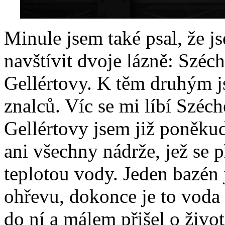
Minule jsem také psal, že j
navštívit dvoje lázně: Széc
Gellértovy. K těm druhým j
znalců. Víc se mi líbí Széch
Gellértovy jsem již poněku
ani všechny nádrže, jež se př
teplotou vody. Jeden bazén 
ohřevu, dokonce je to voda
do ní a málem přišel o život