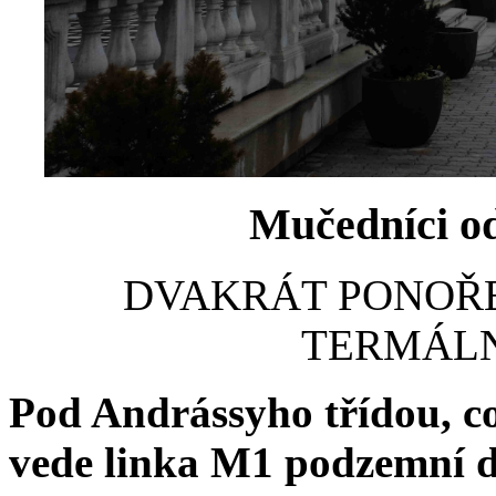
Mučedníci o
DVAKRÁT PONOŘ
TERMÁLN
Pod Andrássyho třídou, co
vede linka M1 podzemní dr