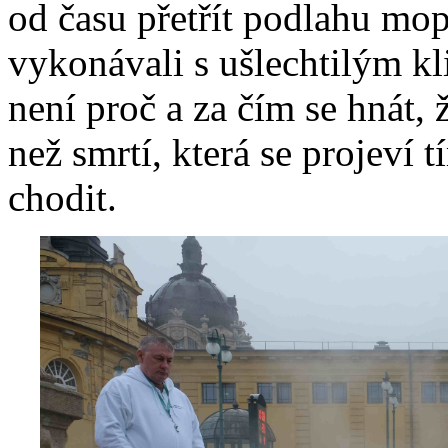
od času přetřít podlahu mop
vykonávali s ušlechtilým k
není proč a za čím se hnát, 
než smrtí, která se projeví 
chodit.