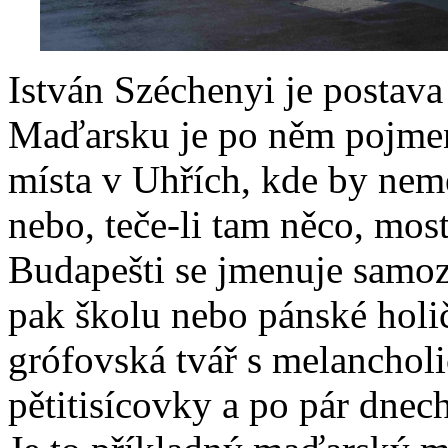
István Széchenyi je postav
Maďarsku je po něm pojmen
místa v Uhřích, kde by nem
nebo, teče-li tam něco, most
Budapešti se jmenuje samoz
pak školu nebo pánské holi
grófovská tvář s melanchol
pětitisícovky a po pár dnec