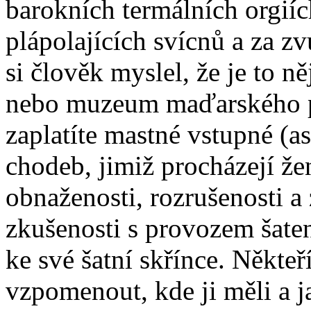
barokních termálních orgiích
plápolajících svícnů a za z
si člověk myslel, že je to 
nebo muzeum maďarského po
zaplatíte mastné vstupné (asi
chodeb, jimiž procházejí že
obnaženosti, rozrušenosti a
zkušenosti s provozem šat
ke své šatní skřínce. Někteří
vzpomenout, kde ji měli a j