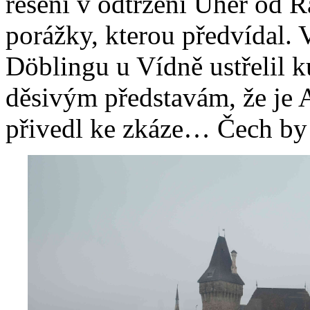
řešení v odtržení Uher od 
porážky, kterou předvídal. 
Döblingu u Vídně ustřelil k
děsivým představám, že je 
přivedl ke zkáze… Čech by m