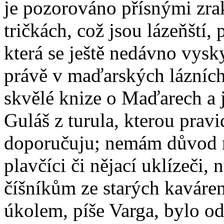
je pozorováno přísnými zra
tričkách, což jsou lázeňští,
která se ještě nedávno vys
právě v maďarských lázních
skvělé knize o Maďarech a 
Guláš z turula, kterou pra
doporučuju; nemám důvod mu
plavčíci či nějací uklízeči,
číšníkům ze starých kaváren
úkolem, píše Varga, bylo o