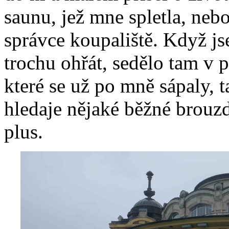
saunu, jež mne spletla, ne
správce koupaliště. Když j
trochu ohřát, sedělo tam v 
které se už po mně sápaly, 
hledaje nějaké běžné brouz
plus.