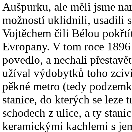
Aušpurku, ale měli jsme na
možností uklidnili, usadili 
Vojtěchem čili Bélou pokřtít
Evropany. V tom roce 1896 s
povedlo, a nechali přestavět
užíval výdobytků toho zcivi
pěkné metro (tedy podzemk
stanice, do kterých se leze
schodech z ulice, a ty stani
keramickými kachlemi s je