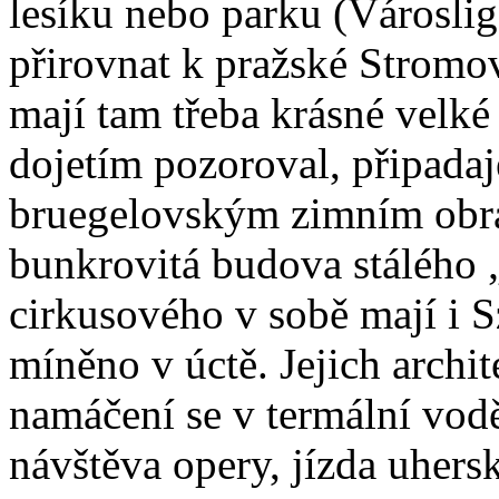
lesíku nebo parku (Városlig
přirovnat k pražské Stromov
mají tam třeba krásné velké
dojetím pozoroval, připadaj
bruegelovským zimním obra
bunkrovitá budova stálého 
cirkusového v sobě mají i S
míněno v úctě. Jejich archi
namáčení se v termální vodě
návštěva opery, jízda uhers