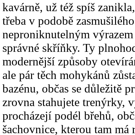
kavárně, už též spíš zanikla,
třeba v podobě zasmušilého
neproniknutelným výrazem s
správné skříňky. Ty plnohod
modernější způsoby otevírá
ale pár těch mohykánů zůst
bazénu, občas se důležitě p
zrovna stahujete trenýrky, 
procházejí podél břehů, obča
šachovnice, kterou tam má