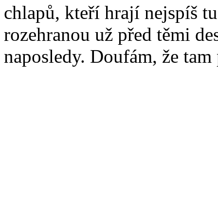
chlapů, kteří hrají nejspíš t
rozehranou už před těmi dese
naposledy. Doufám, že tam 